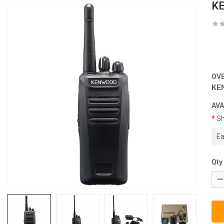
K
OV
KE
AVA
Sh
Ea
Qty