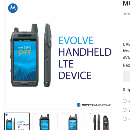
M
OV
Evo
AVA
Nex
Shi